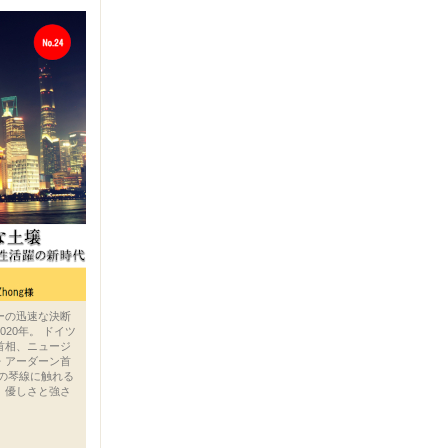
ーの迅速な決断
20年。 ドイツ
首相、ニュージ
・アーダーン首
人の琴線に触れる
、優しさと強さ