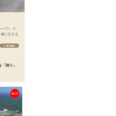
ープ） ※
一般に広まる
を「誇り」