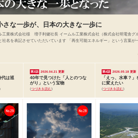
小さな一歩が、日本の大きな一歩に
ル工業株式会社様 増子利健社長 イームル工業株式会社（株式会社明電舎グル
と社名を表記させていただいています 「再生可能エネルギー」という言葉が
第3話
2026.04.21
更新
第4話
2026.05.18
更新
時代は巡
40年で見つけた「人とのつな
「えっ、水車？」
がり」という宝物
に変えたい
)
(
つづきを読む
)
(
つづきを読む
)