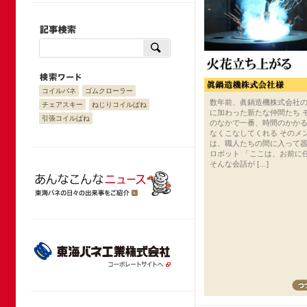
コイルバネ
ゴムクローラー
数年前、眞鍋造機株式会社
チェアスキー
ねじりコイルばね
に加わった新たな仲間たち 
引張コイルばね
のなかで一番、時間のかか
なくこなしてくれる そのメ
は、職人たちの間に入って
ロボット 「ここは、お前に
そんな会話が […]