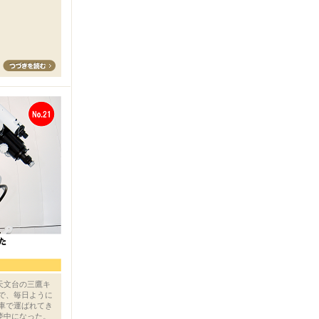
天文台の三鷹キ
こで、毎日ように
馬車で運ばれてき
夢中になった。