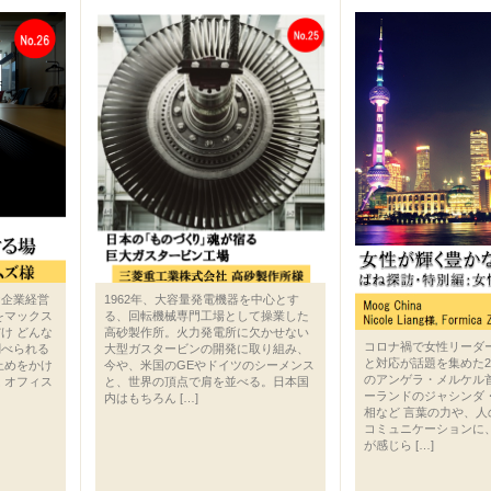
1962年、大容量発電機器を中心とす
け企業経営
る、回転機械専門工場として操業した
をマックス
高砂製作所。火力発電所に欠かせない
け どんな
コロナ禍で女性リーダ
大型ガスタービンの開発に取り組み、
調べられる
と対応が話題を集めた20
今や、米国のGEやドイツのシーメンス
止めをかけ
のアンゲラ・メルケル
と、世界の頂点で肩を並べる。日本国
 オフィス
ーランドのジャシンダ
内はもちろん […]
相など 言葉の力や、
コミュニケーションに
が感じら […]