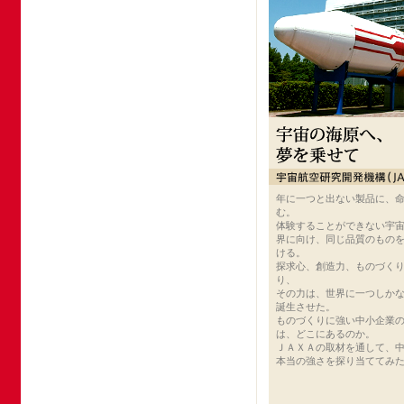
年に一つと出ない製品に、
む。
体験することができない宇
界に向け、同じ品質のもの
ける。
探求心、創造力、ものづく
り、
その力は、世界に一つしか
誕生させた。
ものづくりに強い中小企業
は、どこにあるのか。
ＪＡＸＡの取材を通して、
本当の強さを探り当ててみ