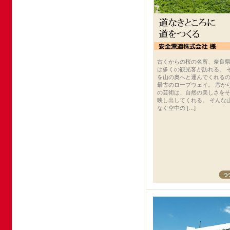
古くからの桜の名所、奈良
は多くの観光客が訪れる。 
を山の奥へと運んでくれる
最古のロープウェイ。 窓か
の芸術は、自然の美しさを
映し出してくれる。 そんな
なぐ空中の […]