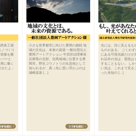
の西条工場
小さな世界都市に向けた豊岡の挑戦 地
光には、目に見えるも
モノづくり
域の文化は、未来の資源 一般社団法人
ものがある。 ごくわ
る溶接を難
豊岡アートアクション 中貝宗治理事長
にある可視光線だけが
ンバーと
兵庫県の北部、但馬地域に位置する豊
れ以外の光は、普段は
器用に働く
岡市。野生コウノトリの生息地として
することもない。 し
任せたよ」
知られるが、真っ先に思い浮かぶのは
い光は、これまで見る
城崎温泉 […]
った未知の […]