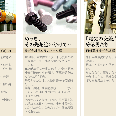
命を吹き込
1968年、東大阪でスタートした町のめ
東日本大震災により、
っき屋が、今、世界へ飛び立とうとし
は消失。
宙という世
ている。
日本中が底知れぬ不安
を、作り続
3Kの代表的な仕事に危惧した津村正幸
た。
社長が脱めっきを掲げ、研究開発を始
そんななか、暗黒とな
りへの誇
めたのが28年前。
を届けようと、懸命な
そのきっかけは、大阪府警からの摘発
ずり回る男たちがいた
ない部品を
だった。
顧客、仲間、社会的信頼・・・・すべ
の底力と
てを失った津村社長に残ったものは、
借金と孤独。
中小企業の
それがバネとなり、ただ、生産高を追
た。
い求める毎日から一転、津村社長が追
いかけたのは、自分たちの＜存在意義
＞であった。