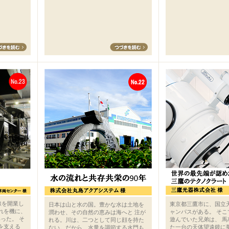
線を開業し
東京都三鷹市に、国立
日本は山と水の国。豊かな水は土地を
これを機に、
ャンパスがある。 そ
潤わせ、その自然の恵みは海へと 注が
った。 そ
遊んでいた兄弟は、 
れる。川は、二つとして同じ顔を持た
を支える
た一台の天体望遠鏡に
ない。だから、水量を調節する水門も