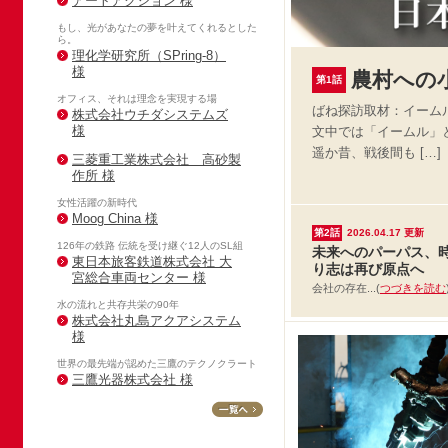
アートアクション 様
もし、光があなたの夢を叶えてくれるとした
ら。
理化学研究所（SPring-8）
様
農村への
第1話
オフィス、それは理念を実現する場
ばね探訪取材：イーム
株式会社ウチダシステムズ
様
文中では「イームル」
遥か昔、戦後間も […]
三菱重工業株式会社 高砂製
作所 様
女性活躍の新時代
Moog China 様
第2話
2026.04.17
更新
126年の鉄路 伝統を受け継ぐ12人のSL組
未来へのパーパス、
東日本旅客鉄道株式会社 大
り志は再び原点へ
宮総合車両センター 様
会社の存在...(
つづきを読む
水の流れと共存共栄の90年
株式会社丸島アクアシステム
様
世界の最先端が認めた三鷹のテクノクラート
三鷹光器株式会社 様