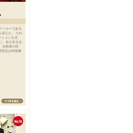
品メーカーである
を迎えた。 それ
ーションを支
材に、命を吹き込
 自動車の性
要部品は特殊鋼