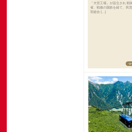
「大宮工場」が設立され 戦
省、戦後の国鉄を経て、民
宮総合 […]