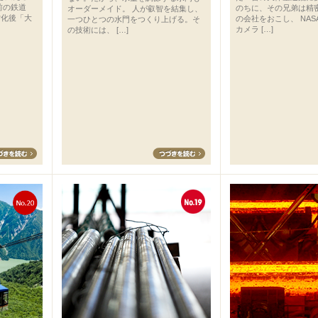
前の鉄道
のちに、その兄弟は精
オーダーメイド。 人が叡智を結集し、
営化後「大
の会社をおこし、 NA
一つひとつの水門をつくり上げる。そ
カメラ […]
の技術には、 […]