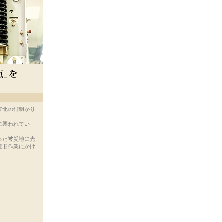
東北の街明かり
に襲われてい
った被災地に光
復旧作業にかけ
。