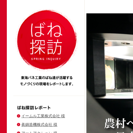
イームル工業株式会社 様
眞鍋造機株式会社 様