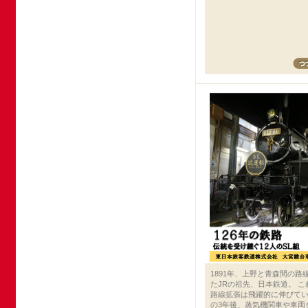
1891年、上野と青森間の路
たJRの祖先、日本鉄道。 
路線拡張は飛躍的に伸びてい
の3年後、蒸気機関車や車両