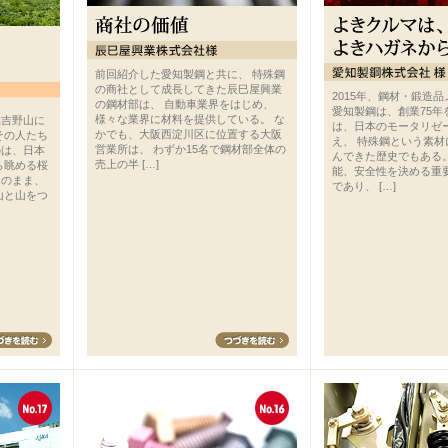
前回紹介した愛知製鋼と共に、 特殊鋼
の商社として成長してきた辰巳屋興業
2015年、鋼材・鍛造
の鋼材部は、 自動車業界をはじめ、
愛知製鋼は、創業75年
様々な業界に材料を提供している。 な
県吉野山に
は、日本のモータリゼ
かでも、大阪西淀川区に位置する大阪
その人たち
え、 特殊鋼という素
営業所は、 わずか15名で鋼材部全体の
のは、日本
んできた歴史でもある。
売上の半 […]
ら眺める桜
能、安全性を決める重
そのまま、
であり、 […]
山と山をつ