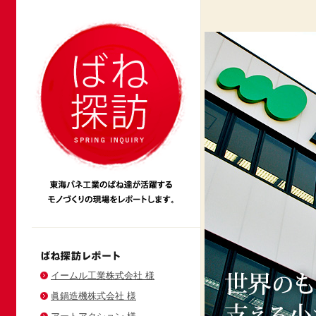
イームル工業株式会社 様
眞鍋造機株式会社 様