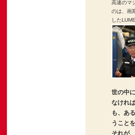
高速のマ
のは、画
したLUM
世の中
なけれ
も、あ
うこと
それが