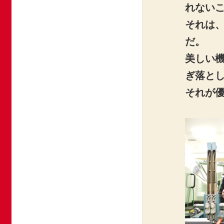
れない
それは
だ。
美しい
ぎ落と
それが