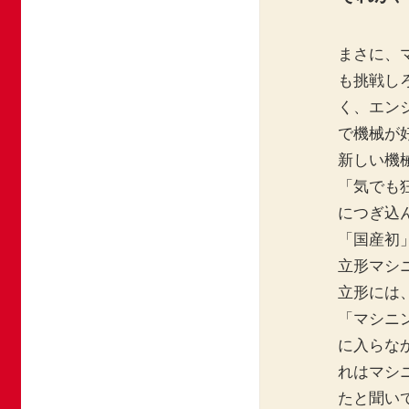
まさに、
も挑戦し
く、エン
で機械が
新しい機
「気でも
につぎ込
「国産初
立形マシ
立形には
「マシニ
に入らな
れはマシ
たと聞い