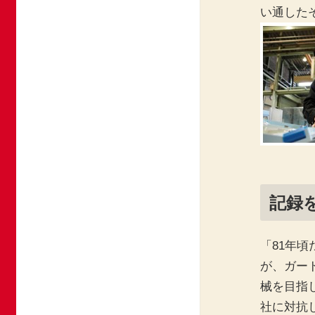
い通した
記録
「81年頃
が、ガー
械を目指
社に対抗