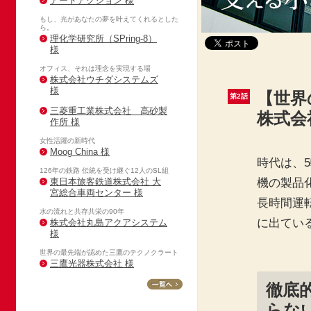
アートアクション 様
もし、光があなたの夢を叶えてくれるとした
ら。
理化学研究所（SPring-8）
様
オフィス、それは理念を実現する場
株式会社ウチダシステムズ
様
【世界
第2話
三菱重工業株式会社 高砂製
株式会
作所 様
女性活躍の新時代
Moog China 様
時代は、5
126年の鉄路 伝統を受け継ぐ12人のSL組
機の製品
東日本旅客鉄道株式会社 大
宮総合車両センター 様
長時間運
水の流れと共存共栄の90年
に出てい
株式会社丸島アクアシステム
様
世界の最先端が認めた三鷹のテクノクラート
三鷹光器株式会社 様
徹底
らな