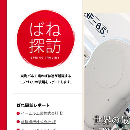
イームル工業株式会社 様
眞鍋造機株式会社 様