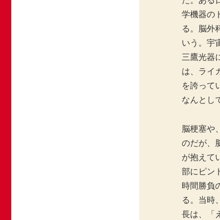
た。ある
学機器の
る。脳外
いう。宇
三鷹光器
は、ライ
を誇って
なんとし
脳梗塞や
のだが、
が抱えて
部にピン
時間勝負
る。当時
長は、「