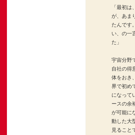
「最初は
が、あま
たんです
い、の一
た」
宇宙分野
自社の得
体をおき
界で初め
になって
ースの余
が可能に
動した大
見ること