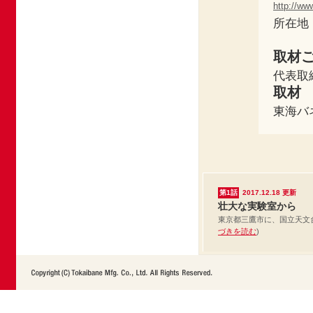
http://ww
所在地 
取材
代表取
取材
東海バ
第1話
2017.12.18
更新
壮大な実験室から
東京都三鷹市に、国立天文台の
づきを読む
)