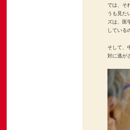
では、そ
うも見た
ズは、医
している
そして、
対に逃が