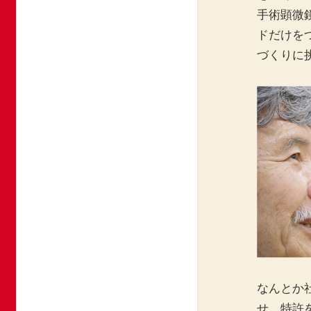
手術顕微
ドだけを
づくりに
なんとか
せ、特許