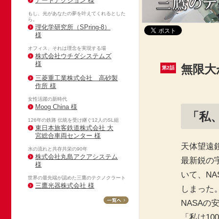
アートアクション 様
もし、光があなたの夢を叶えてくれるとした
ら。
理化学研究所（SPring-8）
様
オフィス、それは理念を実現する場
株式会社ウチダシステムズ
様
無限大
第2話
三菱重工業株式会社 高砂製
作所 様
女性活躍の新時代
Moog China 様
「私
126年の鉄路 伝統を受け継ぐ12人のSL組
東日本旅客鉄道株式会社 大
宮総合車両センター 様
天体望遠
水の流れと共存共栄の90年
株式会社丸島アクアシステム
最新鋭の
様
いて、N
世界の最先端が認めた三鷹のテクノクラート
三鷹光器株式会社 様
しまった
NASAの
「私は1