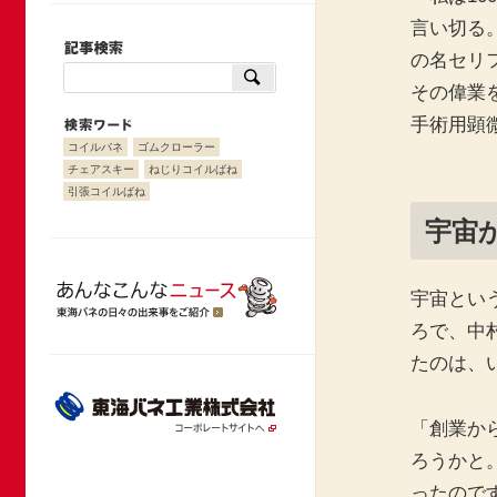
言い切る
の名セリ
その偉業
手術用顕
コイルバネ
ゴムクローラー
チェアスキー
ねじりコイルばね
引張コイルばね
宇宙
宇宙とい
ろで、中
たのは、
「創業か
ろうかと
ったので